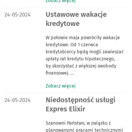
Zobacz więcej
DATA PUBLIKACJI:
Ustawowe wakacje
24-05-2024
kredytowe
W połowie maja powróciły wakacje
kredytowe. Od 1 czerwca
kredytobiorcy będą mogli zawieszać
spłaty rat kredytu hipotecznego,
by skorzystać z większej swobody
finansowej. …
Zobacz więcej
DATA PUBLIKACJI:
Niedostępność usługi
24-05-2024
Expres Elixir
Szanowni Państwo, w związku z
planowanymi pracami technicznymi