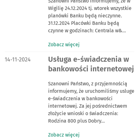
Szanowni Państwo informujemy, że w
Wigilię 24.12.2024 tj. wtorek wszystkie
planówki Banku będą nieczynne.
31.12.2024 Placówki Banku będą
czynne w godzinach: Centrala w&…
Zobacz więcej
DATA PUBLIKACJI:
Usługa e-świadczenia w
14-11-2024
bankowości internetowej
Szanowni Państwo, z przyjemnością
informujemy, że uruchomiliśmy usluge
e-świadczenia w bankowości
internetowej. Za jej pośrednictwem
złożycie wnioski o świadczenia:
Rodzina 800 plus Dobry…
Zobacz więcej