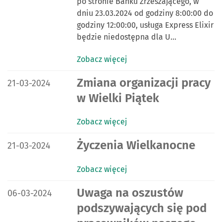
po stronie Banku Zrzeszającego, w
dniu 23.03.2024 od godziny 8:00:00 do
godziny 12:00:00, usługa Express Elixir
będzie niedostępna dla U…
Zobacz więcej
DATA PUBLIKACJI:
Zmiana organizacji pracy
21-03-2024
w Wielki Piątek
Zobacz więcej
DATA PUBLIKACJI:
Życzenia Wielkanocne
21-03-2024
Zobacz więcej
DATA PUBLIKACJI:
Uwaga na oszustów
06-03-2024
podszywających się pod