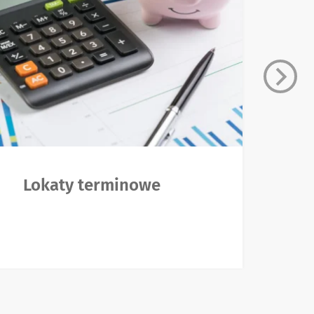
Lokaty terminowe
B
e