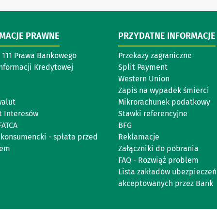
RMACJE PRAWNE
PRZYDATNE INFORMACJE
ł 111 Prawa Bankowego
Przekazy zagraniczne
Informacji Kredytowej
Split Payment
Western Union
Zapis na wypadek śmierci
walut
Mikrorachunek podatkowy
t Interesów
Stawki referencyjne
FATCA
BFG
 konsumencki - spłata przed
Reklamacje
nem
Załączniki do pobrania
FAQ - Rozwiąż problem
Lista zakładów ubezpieczeń
akceptowanych przez Bank