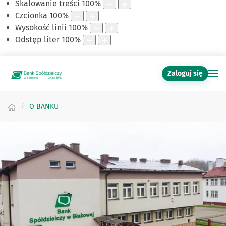
Skalowanie treści
100
%
Czcionka
100
%
Wysokość linii
100
%
Odstęp liter
100
%
Zaloguj się
O BANKU