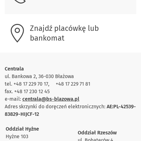
Znajdź placówkę lub
bankomat
Centrala
ul. Bankowa 2, 36-030 Błażowa
tel. +48 17 229 70 17, +48 17 229 71 81
fax. +48 17 230 12 45
e-mail:
centrala@bs-blazowa.pl
Adres skrzynki do doręczeń elektronicznych:
AE:PL-42539-
83829-HIJCF-12
Oddział Hyżne
Oddział Rzeszów
Hyżne 103
ul. Bohaterów 4