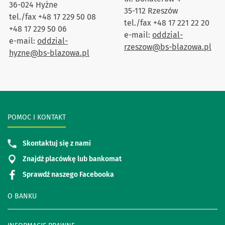
36-024 Hyżne
35-112 Rzeszów
tel./fax +48 17 229 50 08
tel./fax +48 17 221 22 20
+48 17 229 50 06
e-mail:
oddzial-
e-mail:
oddzial-
rzeszow@bs-blazowa.pl
hyzne@bs-blazowa.pl
POMOC I KONTAKT
Skontaktuj się z nami
Znajdź placówkę lub bankomat
Sprawdź naszego Facebooka
O BANKU