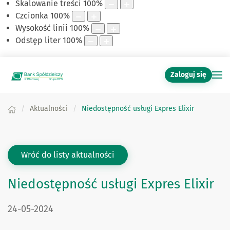
Skalowanie treści
100
%
Czcionka
100
%
Wysokość linii
100
%
Odstęp liter
100
%
Zaloguj się
Aktualności
Niedostępność usługi Expres Elixir
Wróć do listy aktualności
Niedostępność usługi Expres Elixir
DATA PUBLIKACJI:
24-05-2024