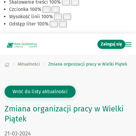
Skalowanie treści
100
%
Czcionka
100
%
Wysokość linii
100
%
Odstęp liter
100
%
Zaloguj się
Aktualności
Zmiana organizacji pracy w Wielki Piątek
Wróć do listy aktualności
Zmiana organizacji pracy w Wielki
Piątek
DATA PUBLIKACJI:
21-03-2024