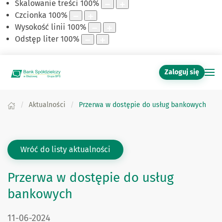
Skalowanie treści
100
%
Czcionka
100
%
Wysokość linii
100
%
Odstęp liter
100
%
Zaloguj się
Aktualności
Przerwa w dostępie do usług bankowych
Wróć do listy aktualności
Przerwa w dostępie do usług
bankowych
DATA PUBLIKACJI:
11-06-2024