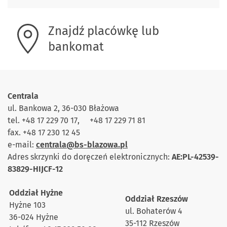
Znajdź placówkę lub
bankomat
Centrala
ul. Bankowa 2, 36-030 Błażowa
tel. +48 17 229 70 17, +48 17 229 71 81
fax. +48 17 230 12 45
e-mail:
centrala@bs-blazowa.pl
Adres skrzynki do doręczeń elektronicznych:
AE:PL-42539-
83829-HIJCF-12
Oddział Hyżne
Oddział Rzeszów
Hyżne 103
ul. Bohaterów 4
36-024 Hyżne
35-112 Rzeszów