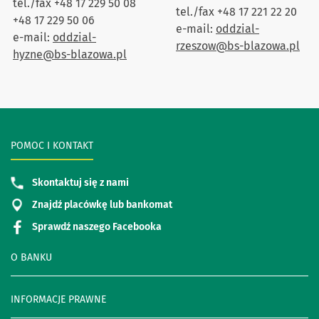
tel./fax +48 17 229 50 08
tel./fax +48 17 221 22 20
+48 17 229 50 06
e-mail:
oddzial-
e-mail:
oddzial-
rzeszow@bs-blazowa.pl
hyzne@bs-blazowa.pl
POMOC I KONTAKT
Skontaktuj się z nami
Znajdź placówkę lub bankomat
Sprawdź naszego Facebooka
O BANKU
INFORMACJE PRAWNE