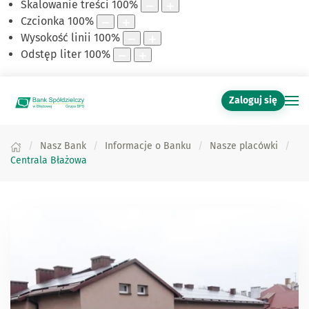
Skalowanie treści
100
%
Czcionka
100
%
Wysokość linii
100
%
Odstęp liter
100
%
Zaloguj się
Nasz Bank
Informacje o Banku
Nasze placówki
Centrala Błażowa