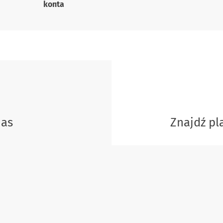
konta
nas
Znajdź p