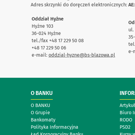
Adres skrzynki do doręczeń elektronicznych:
AE:
Oddział Hyżne
Od
Hyżne 103
ul
36-024 Hyżne
35
tel./fax +48 17 229 50 08
tel
+48 17 229 50 06
e-
e-mail:
oddzial-hyzne@bs-blazowa.pl
O BANKU
INFO
O BANKU
Artyku
O Grupie
Biuro 
Bankomaty
RODO
Polityka Informacyjna
PSD2
Ład Korporacyjny Banku
Kursy 