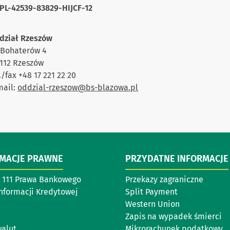
PL-42539-83829-HIJCF-12
dział Rzeszów
. Bohaterów 4
-112 Rzeszów
./fax +48 17 221 22 20
mail:
oddzial-rzeszow@bs-blazowa.pl
RMACJE PRAWNE
PRZYDATNE INFORMACJE
ł 111 Prawa Bankowego
Przekazy zagraniczne
Informacji Kredytowej
Split Payment
Western Union
Zapis na wypadek śmierci
walut
Mikrorachunek podatkowy