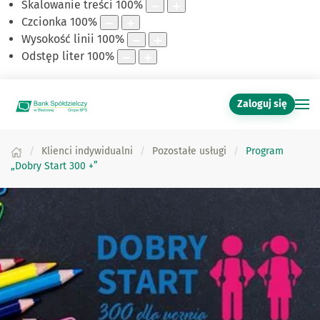
Skalowanie treści
100
%
Czcionka
100
%
Wysokość linii
100
%
Odstęp liter
100
%
Zaloguj się
Klienci indywidualni
Pozostałe usługi
Program
„Dobry Start 300 +”