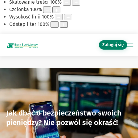
Skalowanie treści
100
%
Czcionka
100
%
Wysokość linii
100
%
Odstęp liter
100
%
Zaloguj się
Jak dbać o bezpieczeństwo swoich
pieniędzy? Nie pozwól się okraść!