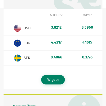
SPRZEDAŻ
KUPNO
WALUTA
Kursy walut - aktualne stawki sprzedaży i kupna
3.8212
3.5960
USD
4.4217
4.1615
EUR
0.4066
0.3776
SEK
Więcej